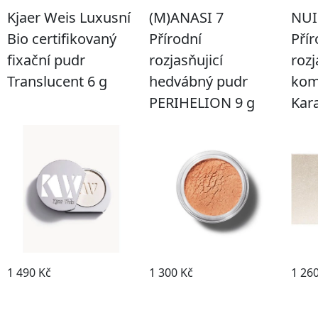
Kjaer Weis Luxusní
(M)ANASI 7
NUI
Bio certifikovaný
Přírodní
Přír
fixační pudr
rozjasňujicí
rozj
Translucent 6 g
hedvábný pudr
kom
PERIHELION 9 g
Kar
1 490 Kč
1 300 Kč
1 26
DETAIL
DETAIL