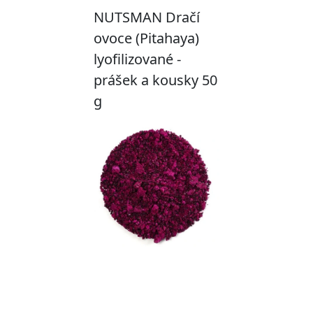
NUTSMAN Dračí
ovoce (Pitahaya)
lyofilizované -
prášek a kousky 50
g
Chci ochutnat!