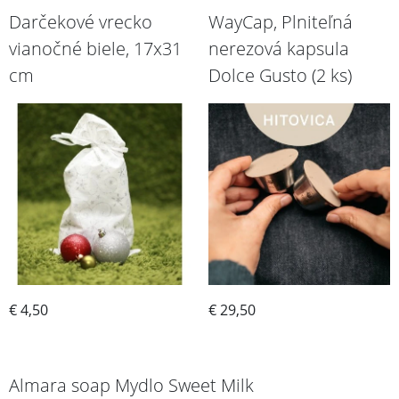
Darčekové vrecko
WayCap, Plniteľná
vianočné biele, 17x31
nerezová kapsula
cm
Dolce Gusto (2 ks)
€ 4,50
€ 29,50
Potrebujem
Potrebujem
Almara soap Mydlo Sweet Milk