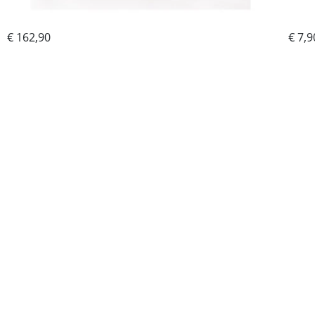
€ 162,90
Potrebujem
€ 7,9