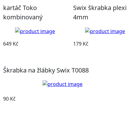
kartáč Toko
Swix škrabka plexi
kombinovaný
4mm
649 Kč
179 Kč
Detail produktu
Detail produktu
Škrabka na žlábky Swix T0088
90 Kč
Detail produktu