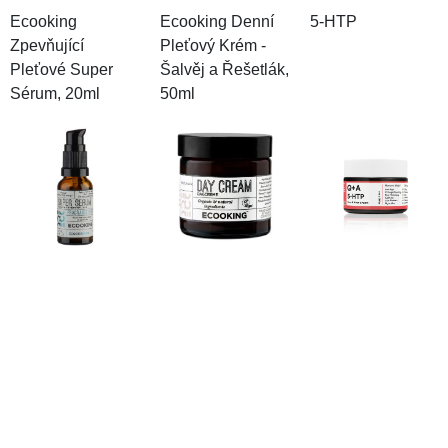
Ecooking
Ecooking Denní
5-HTP
Zpevňující
Pleťový Krém -
Pleťové Super
Šalvěj a Řešetlák,
Sérum, 20ml
50ml
Do obchodu
Do obchodu
Do obchodu