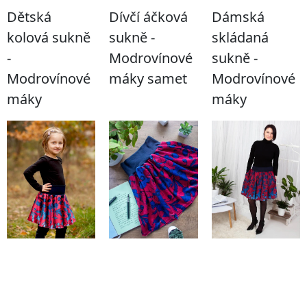
Dětská
Dívčí áčková
Dámská
kolová sukně
sukně -
skládaná
-
Modrovínové
sukně -
Modrovínové
máky samet
Modrovínové
máky
máky
To chci!
To chci!
To chci!