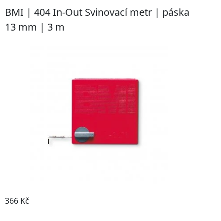
BMI | 404 In-Out Svinovací metr | páska
13 mm | 3 m
366 Kč
Detail