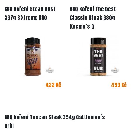
BBQ koření Steak Dust
BBQ koření The best
397g B Xtreme BBQ
Classic Steak 380g
Kosmo´s Q
433 Kč
499 Kč
DETAIL
DETAIL
BBQ koření Tuscan Steak 354g Cattleman´s
Grill