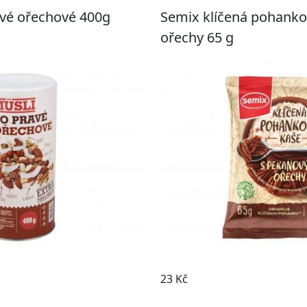
avé ořechové 400g
Semix klíčená pohank
ořechy 65 g
Do košíku
23 Kč