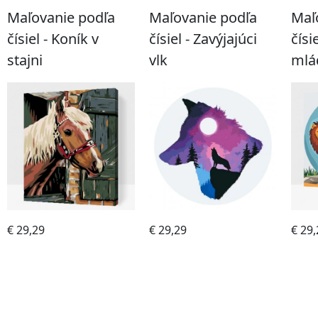
Maľovanie podľa
Maľovanie podľa
Maľ
čísiel - Koník v
čísiel - Zavýjajúci
čísi
stajni
vlk
mlá
€ 29,29
€ 29,29
€ 29,
Kúpiť
Kúpiť