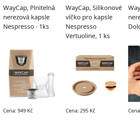
WayCap, Plnitelná
WayCap, Silikonové
Way
nerezová kapsle
víčko pro kapsle
ner
Nespresso - 1ks
Nespresso
Dolc
Vertuoline, 1 ks
Cena: 949 Kč
Cena: 295 Kč
Cena
Do obchodu
Do obchodu