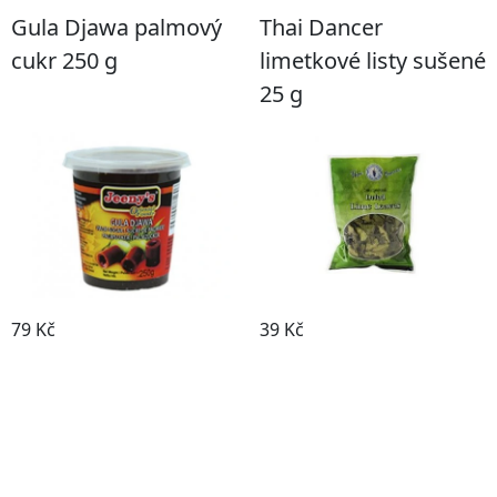
Gula Djawa palmový
Thai Dancer
cukr 250 g
limetkové listy sušené
25 g
79 Kč
39 Kč
Koupit
Koupit