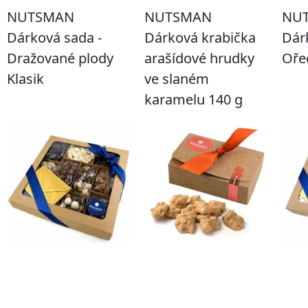
NUTSMAN
NUTSMAN
NU
Dárková sada -
Dárková krabička
Dár
Dražované plody
arašídové hrudky
Oře
Klasik
ve slaném
karamelu 140 g
Prohlédnout!
Prohlédnout!