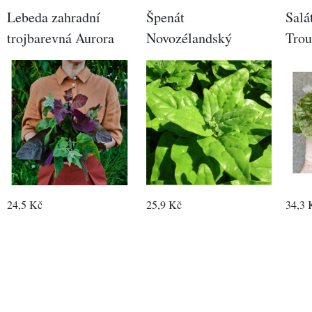
Lebeda zahradní
Špenát
Salá
trojbarevná Aurora
Novozélandský
Trou
24,5 Kč
25,9 Kč
34,3 
Objednat
Objednat