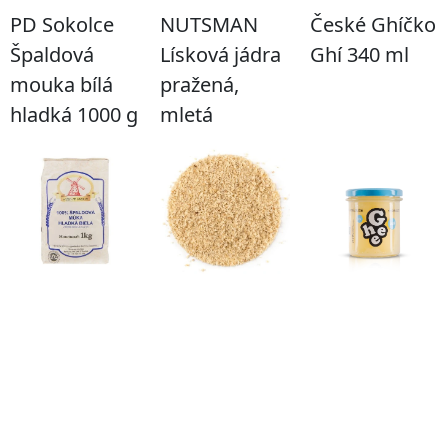
PD Sokolce
NUTSMAN
České Ghíčko
Špaldová
Lísková jádra
Ghí 340 ml
mouka bílá
pražená,
hladká 1000 g
mletá
Podívat se
Podívat se
Podívat se