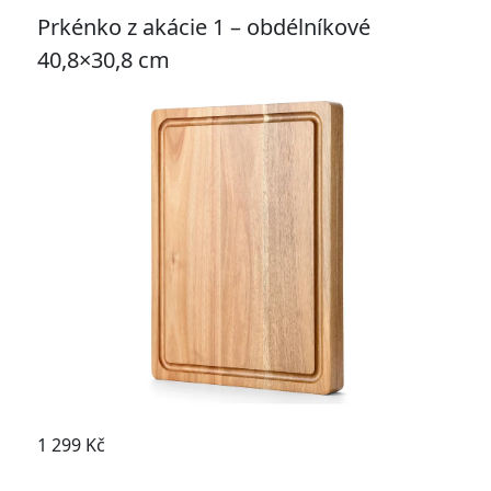
Prkénko z akácie 1 – obdélníkové
40,8×30,8 cm
1 299 Kč
Přejít na prkénko