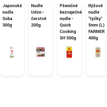
Japonské
Nudle
Pšeničné
Rýžové
nudle
Udon -
bezvaječné
nudle
Soba
čerstvé
nudle -
"tyčky"
300g
200g
Quick
5mm (L)
Cooking
FARMER
SH 500g
400g
Detail
Detail
Detail
Detail