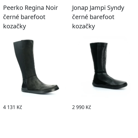
Peerko Regina Noir
Jonap Jampi Syndy
černé barefoot
černé barefoot
kozačky
kozačky
4 131 Kč
2 990 Kč
Detail boty
Detail boty