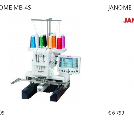
OME MB-4S
JANOME 
99
Do obchodu
€ 6 799