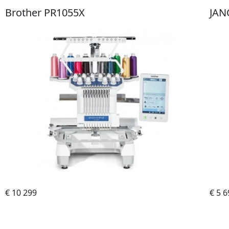
Brother PR1055X
JAN
€ 10 299
Do obchodu
€ 5 6