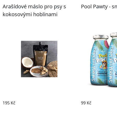
Arašídové máslo pro psy s
Pool Pawty - s
kokosovými hoblinami
195 Kč
99 Kč
Prohlédnout
Prohl