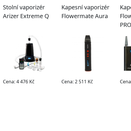
Stolní vaporizér
Kapesní vaporizér
Kap
Arizer Extreme Q
Flowermate Aura
Flo
PR
Cena: 4 476 Kč
Cena: 2 511 Kč
Cena
Do obchodu
Do obchodu