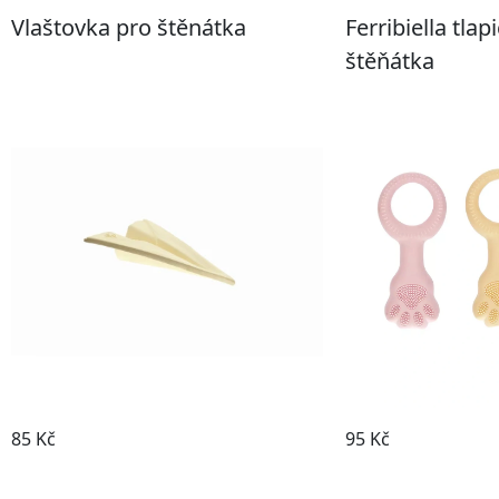
Vlaštovka pro štěnátka
Ferribiella tlap
štěňátka
85 Kč
95 Kč
Prohlédnout
Prohl