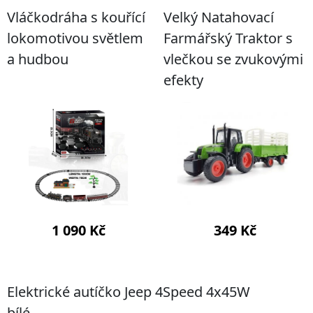
Vláčkodráha s kouřící
Velký Natahovací
lokomotivou světlem
Farmářský Traktor s
a hudbou
vlečkou se zvukovými
efekty
1 090 Kč
349 Kč
koupit dárek
koupit dárek
Elektrické autíčko Jeep 4Speed 4x45W
bílé