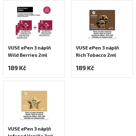
VUSE ePen 3 náplň
VUSE ePen 3 náplň
Wild Berries 2ml
Rich Tobacco 2ml
12mg - 2ks
12mg - 2ks
189 Kč
189 Kč
Koupit
Koupit
VUSE ePen 3 náplň
Infused Vanilla 2ml