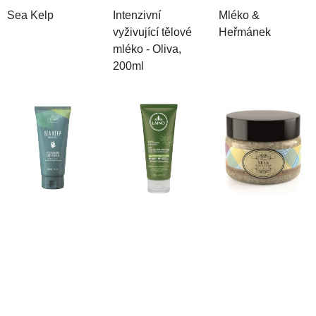
Sea Kelp
Intenzivní
Mléko &
vyživující tělové
Heřmánek
mléko - Oliva,
200ml
Do obchodu
Do obchodu
Do obchodu