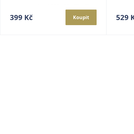
399 Kč
529 
Koupit