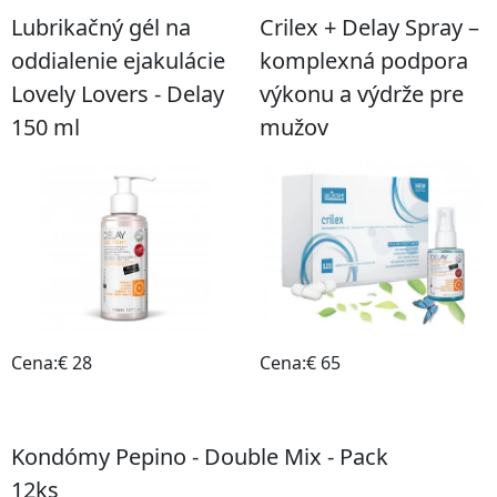
Lubrikačný gél na
Crilex + Delay Spray –
oddialenie ejakulácie
komplexná podpora
Lovely Lovers - Delay
výkonu a výdrže pre
150 ml
mužov
Cena:€ 28
Cena:€ 65
Do obchodu
Do obchodu
Kondómy Pepino - Double Mix - Pack
12ks